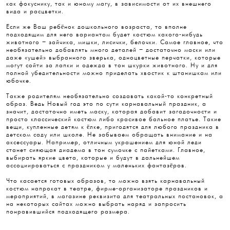
как фокуснику, так и юному магу, в зависимости от их внешнего
вида и расцветки.
Если же Ваш ребёнок дошкольного возраста, то вполне
подходящим для него вариантом будет костюм какого-нибудь
животного – зайчика, мишки, лисички, белочки. Самое главное, что
необязательно добавлять много деталей – достаточно маски или
даже «ушей» выбранного зверька, одноцветные перчатки, которые
могут сойти за лапки и одежда в тон шкурки животного. Ну и для
полной убедительности можно приделать хвостик к штанишкам или
юбочке.
Также родителям необязательно создавать какой-то конкретный
образ. Ведь Новый год это по сути карнавальный праздник, а
значит, достаточно иметь маску, которая добавит загадочности и
просто классический костюм либо красивое бальное платье. Такие
вещи, купленные детям к ёлке, пригодятся для любого праздника в
детском саду или школе. Не забываем обращать внимание и на
аксессуары. Например, отличным украшением для юной леди
станет сияющая диадема в тон сумочке с пайетками. Главное,
выбирать яркие цвета, которые и будут в дальнейшем
ассоциироваться с праздником у маленьких фантазёров.
Что касается готовых образов, то можно взять карнавальный
костюм напрокат в театре, фирме-организаторе праздников и
мероприятий, в магазине реквизита для театральных постановок, а
на некоторых сайтах можно выбрать наряд и запросить
понравившийся подходящего размера.