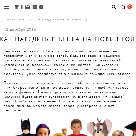
0
ГЛАВНАЯ
→
НОВОСТИ
→
КАК НАРЯДИТЬ РЕБЕНКА НА НОВЫЙ ГОД
12 декабря 2016
КАК НАРЯДИТЬ РЕБЕНКА НА НОВЫЙ ГОД
Чем меньше дней остаётся до Нового года, тем больше дел
появляется в списках у родителей. Ведь это один из немногих
праздников, который впоследствии запоминается детям своей
красочностью, весельем и конечно же, настоящими чудесами!
Поэтому, чтобы воплотить сказку в реальность по максимуму,
родителям нужно позаботиться о внешнем виде маленьких непосед.
Прежде всего, посмотрите на своего ребенка и посоветуйтесь с
ним. Скорее всего, дети постарше предпочтут их любимых героев
из мультфильмов. Таким образом, отличным вариантом для
мальчика будет костюм супергероя, ну а для девочки – изящной
феи. Причём не обязательно брать за основу существующего
персонажа: вы можете создать героя, у которого еще нет
аналогов.