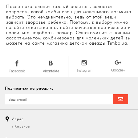
После похолодания каждый родитель задается
вопросом, какой комбинезон для маленького мальчика
выбрать. Это неудивительно, ведь от этой вещи
зависит здоровье ребенка. Поэтому, к выбору нужно
подойти ответственно, найти качественное изделие и
правильно подобрать размер. Ознакомиться с полным
ассортиментом комбинезонов для маленьких детей вы
можете на сайте магазина детской одежды Timbo.ua.
КУПИТЬ ЗИМНИЙ КОМБИНЕЗОН НА МАЛЬЧИКА 3
ГОДА: КАК ВЫБРАТЬ?
Перед тем, как совершить покупку, необходимо
определиться с характеристиками, которые нужны для
нашего ребенка.
ПРИ ВЫБОРЕ ИЗДЕЛИЯ УЧИТЫВАЙТЕ СЛЕДУЮЩИЕ
Подписаться на рассылку
ФАКТОРЫ:
возраст ребенка;
насколько он активный;
в каких климатических условиях будет
Адрес:
использоваться вещи;
г.Харьков
окружение, в котором будет находиться малыш во
время прогулки.