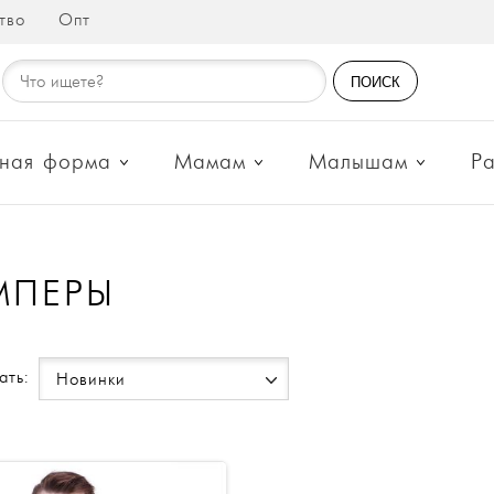
тво
Опт
ПОИСК
ная форма
Мамам
Малышам
Р
МПЕРЫ
ать:
Новинки