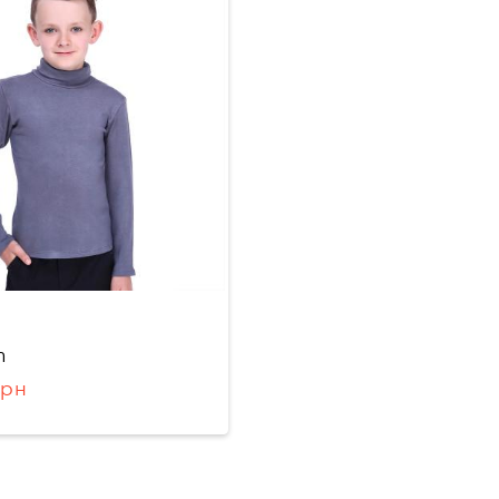
n
грн