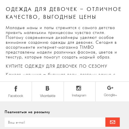
ОДЕЖДА ДЛЯ ДЕВОЧЕК – ОТЛИЧНОЕ
КАЧЕСТВО, ВЫГОДНЫЕ ЦЕНЫ
Молодые мамы и папы стремятся с самого детства
привить маленьким принцессам чувство стиля.
Поэтому современные дизайнеры уделяют особое
внимание созданию одежды для девочек. Сегодня в
ассортименте интернет-магазина TIMBO
представлены модели различных фасонов, цветов и
текстур, которые помогут создать модный образ.
КУПИТЕ ОДЕЖДУ ДЛЯ ДЕВОЧЕК ПО СЕЗОНУ
Каждая малышка – будущая леди, поэтому важно с
ранних лет воспитать достойный вкус. На
официальном сайте TIMBO можно купить одежду для
девочек от 3 лет на любую погоду:
Зима. В холодное время каждый наряд должен быть
не только теплым, но легким и комфортным.
Представленная в каталоге продукция полностью
соответствует вышеперечисленным позициям. Она
Подписаться на рассылку
не сковывает движения во время игр и прогулок,
выглядит опрятно и нарядно. Юные леди и их
родители непременно оценят джемперы, куртки и
пальто, комбинезоны.