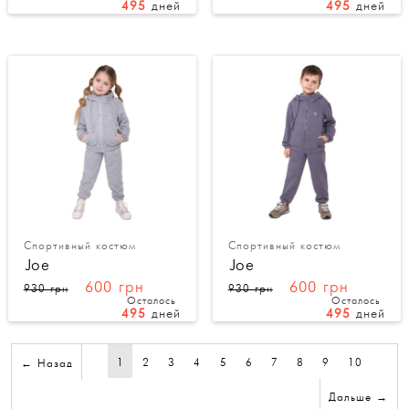
495
дней
495
дней
Спортивный костюм
Спортивный костюм
Joe
Joe
600 грн
600 грн
930 грн
930 грн
Осталось
Осталось
495
дней
495
дней
1
2
3
4
5
6
7
8
9
10
← Назад
Дальше →