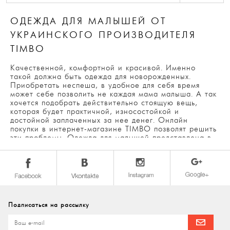
ОДЕЖДА ДЛЯ МАЛЫШЕЙ ОТ
УКРАИНСКОГО ПРОИЗВОДИТЕЛЯ
TIMBO
Качественной, комфортной и красивой. Именно
такой должна быть одежда для новорожденных.
Приобретать неспеша, в удобное для себя время
может себе позволить не каждая мама малыша. А так
хочется подобрать действительно стоящую вещь,
которая будет практичной, износостойкой и
достойной заплаченных за нее денег. Онлайн
покупки в интернет-магазине TIMBO позволят решить
эти проблемы. Одежда для малышей представлена в
широком ассортименте, у вас получится прилично
сэкономить не только свое личное время, а и
финансы, ведь компания является непосредственным
производителем детских товаров.
ЧТО НУЖНО ЗНАТЬ, ПРЕЖДЕ ЧЕМ КУПИТЬ
ОДЕЖДУ ДЛЯ МАЛЫШЕЙ?
Подписаться на рассылку
Для каждого родителя безопасность и комфорт
ребенка стоит на первом месте. Как же выбрать