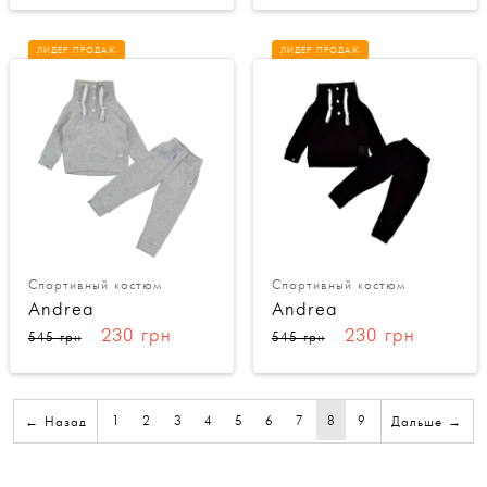
ЛИДЕР ПРОДАЖ
ЛИДЕР ПРОДАЖ
Спортивный костюм
Спортивный костюм
Andrea
Andrea
230 грн
230 грн
545 грн
545 грн
1
2
3
4
5
6
7
8
9
← Назад
Дальше →