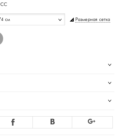
-СС
Размерная сетка
74 см