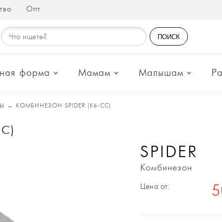
тво
Опт
ПОИСК
ная форма
Мамам
Малышам
Р
Ы
→
КОМБИНЕЗОН SPIDER (К6-СС)
С)
SPIDER
Комбинезон
Цена от:
5