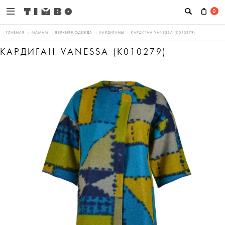
0
ГЛАВНАЯ
→
МАМАМ
→
ВЕРХНЯЯ ОДЕЖДА
→
КАРДИГАНЫ
→
КАРДИГАН VANESSA (K010279)
КАРДИГАН VANESSA (K010279)