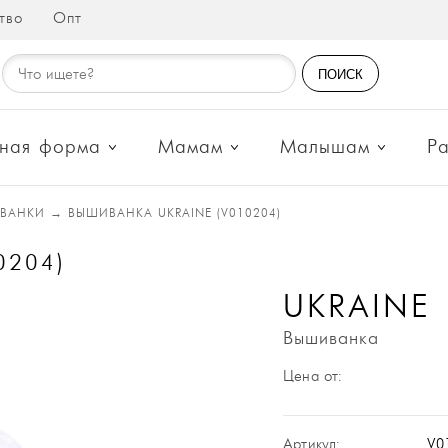
тво
Опт
ПОИСК
ная форма
Мамам
Малышам
Р
ВАНКИ
→
ВЫШИВАНКА UKRAINE (V010204)
0204)
UKRAINE
Вышиванка
Цена от:
Артикул:
V0