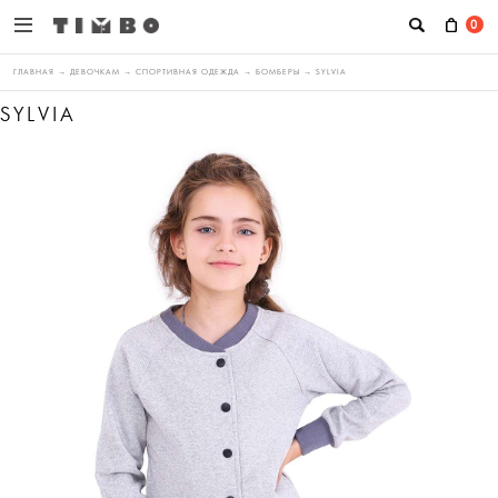
0
ГЛАВНАЯ
→
ДЕВОЧКАМ
→
СПОРТИВНАЯ ОДЕЖДА
→
БОМБЕРЫ
→
SYLVIA
SYLVIA