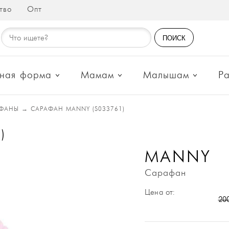
тво
Опт
ПОИСК
ная форма
Мамам
Малышам
Р
ФАНЫ
→
САРАФАН MANNY (S033761)
)
MANNY
Сарафан
Цена от:
20