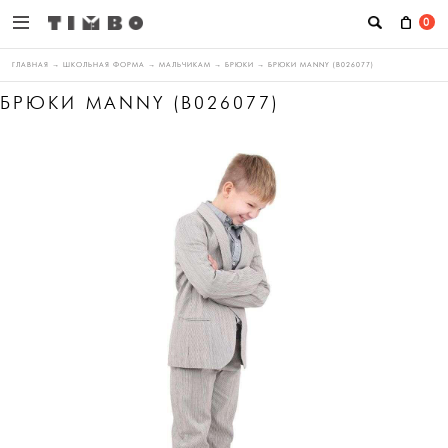
0
ГЛАВНАЯ
→
ШКОЛЬНАЯ ФОРМА
→
МАЛЬЧИКАМ
→
БРЮКИ
→
БРЮКИ MANNY (B026077)
БРЮКИ MANNY (B026077)