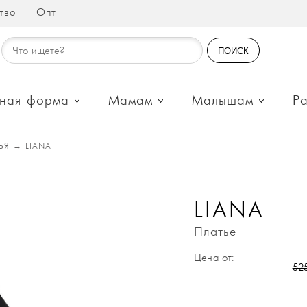
тво
Опт
ПОИСК
ная форма
Мамам
Малышам
Р
ТЬЯ
→
LIANA
LIANA
Платье
Цена от:
52