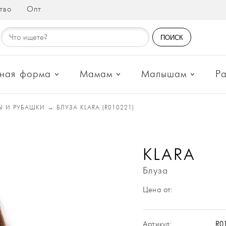
тво
Опт
ПОИСК
ная форма
Мамам
Малышам
Р
Ы И РУБАШКИ
→
БЛУЗА KLARA (R010221)
KLARA
Блуза
Цена от:
Артикул:
R0