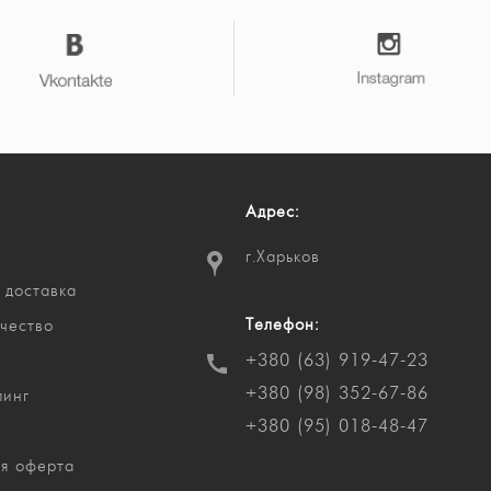
Адрес:
г.Харьков
 доставка
Телефон:
чество
+380 (63) 919-47-23
+380 (98) 352-67-86
пинг
+380 (95) 018-48-47
я оферта