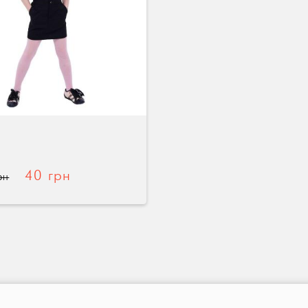
40 грн
рн