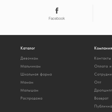
Каталог
Компания
Девочкам
Контакты
Мальчикам
Оплата и
Школьная форма
Сотрудни
Мамам
Опт
Малышам
Дропшип
Распродажа
Возврат
Публична