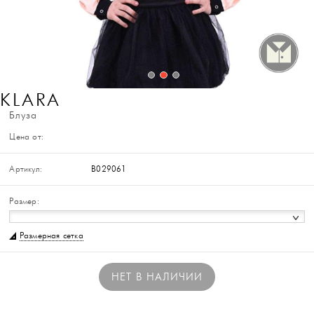
KLARA
Блуза
Цена от:
Артикул:
B029061
Размер:
Размерная сетка
НЕТ В НАЛИЧИИ