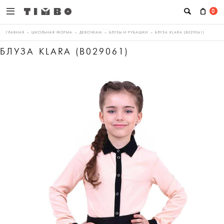
0
ГЛАВНАЯ
→
ШКОЛЬНАЯ ФОРМА
→
ДЕВОЧКАМ
→
БЛУЗЫ И РУБАШКИ
→
БЛУЗА KLARA (B029061)
БЛУЗА KLARA (B029061)