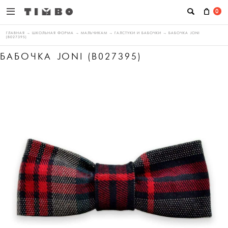
0
ГЛАВНАЯ
→
ШКОЛЬНАЯ ФОРМА
→
МАЛЬЧИКАМ
→
ГАЛСТУКИ И БАБОЧКИ
→
БАБОЧКА JONI
(B027395)
БАБОЧКА JONI (B027395)