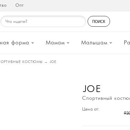
тво
Опт
ПОИСК
ная форма
Мамам
Малышам
Р
ПОРТИВНЫЕ КОСТЮМЫ
→
JOE
JOE
Спортивный костю
Цена от:
93