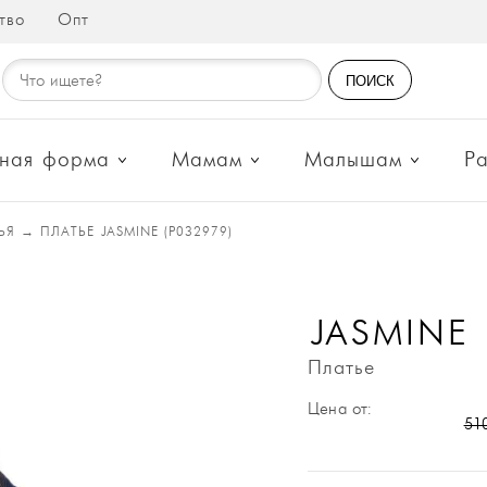
тво
Опт
ПОИСК
ная форма
Мамам
Малышам
Р
ТЬЯ
→
ПЛАТЬЕ JASMINE (P032979)
JASMINE
Платье
Цена от:
51