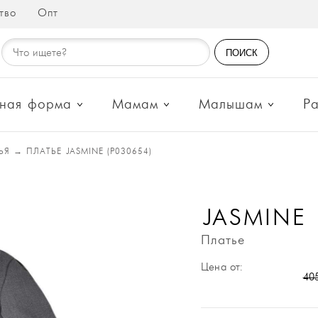
тво
Опт
ПОИСК
ная форма
Мамам
Малышам
Р
ТЬЯ
→
ПЛАТЬЕ JASMINE (P030654)
JASMINE
Платье
Цена от:
40