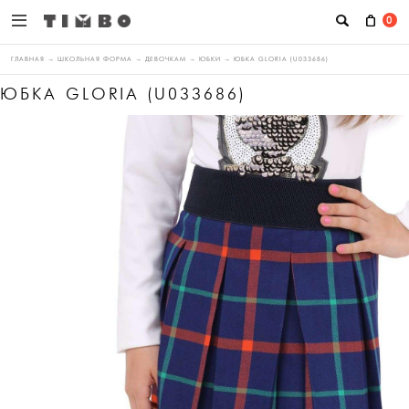
0
ГЛАВНАЯ
→
ШКОЛЬНАЯ ФОРМА
→
ДЕВОЧКАМ
→
ЮБКИ
→
ЮБКА GLORIA (U033686)
ЮБКА GLORIA (U033686)