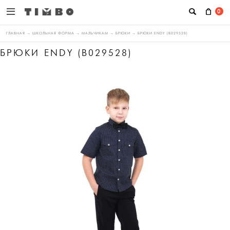
0
ГЛАВНАЯ
→
ШКОЛЬНАЯ ФОРМА
→
МАЛЬЧИКАМ
→
БРЮКИ
→
БРЮКИ ENDY (B029528)
БРЮКИ ENDY (B029528)