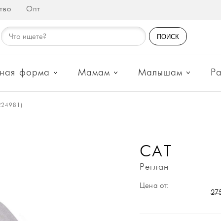
тво
Опт
ПОИСК
ная форма
Мамам
Малышам
Р
R24981)
CAT
Реглан
Цена от:
27