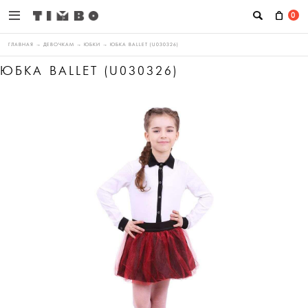
0
ГЛАВНАЯ
→
ДЕВОЧКАМ
→
ЮБКИ
→
ЮБКА BALLET (U030326)
ЮБКА BALLET (U030326)