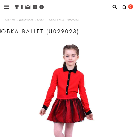
0
ГЛАВНАЯ
→
ДЕВОЧКАМ
→
ЮБКИ
→
ЮБКА BALLET (U029023)
ЮБКА BALLET (U029023)