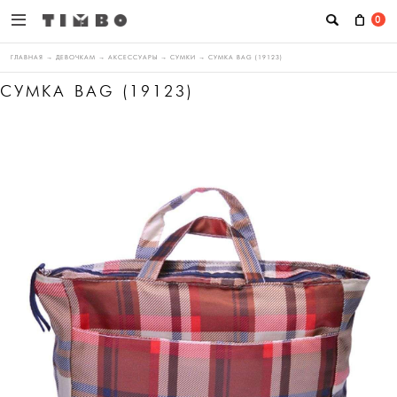
0
ГЛАВНАЯ
→
ДЕВОЧКАМ
→
АКСЕССУАРЫ
→
СУМКИ
→
СУМКА BAG (19123)
СУМКА BAG (19123)