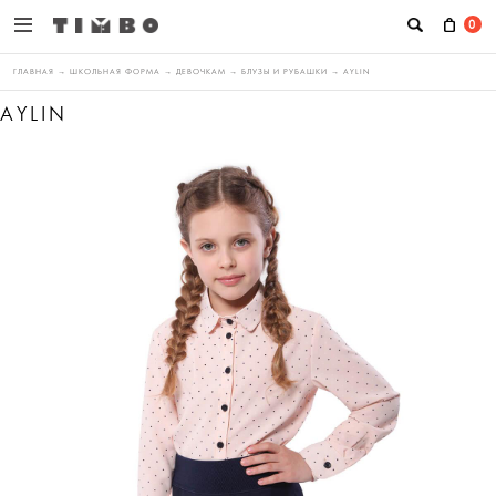
0
ГЛАВНАЯ
→
ШКОЛЬНАЯ ФОРМА
→
ДЕВОЧКАМ
→
БЛУЗЫ И РУБАШКИ
→
AYLIN
AYLIN