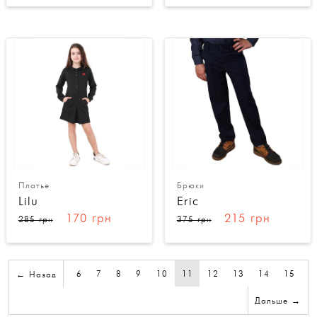
Платье
Брюки
Lilu
Eric
170 грн
215 грн
285 грн
375 грн
6
7
8
9
10
11
12
13
14
15
← Назад
Дальше →